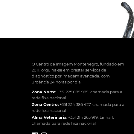
O Centro de Imagem Montenegro, fundado em
2011, orgulha-se em prestar serviços de
diagnóstico por imagem avançada, com
urgência 24 horas por dia.
Zona Norte:
+351 225 089 989
, chamada para a
rede fixa nacional.
Zona Centro:
+351 234 386 427
, chamada para a
rede fixa nacional
Alma Veterinária:
+351 214 263 919
, Linha 1,
chamada para rede fixa nacional.