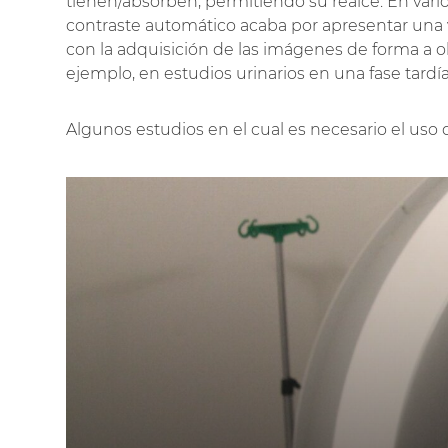
tienen/absorben, permitiendo su realce. En varios 
contraste automático acaba por apresentar una v
con la adquisición de las imágenes de forma a o
ejemplo, en estudios urinarios en una fase tardía
Algunos estudios en el cual es necesario el uso 