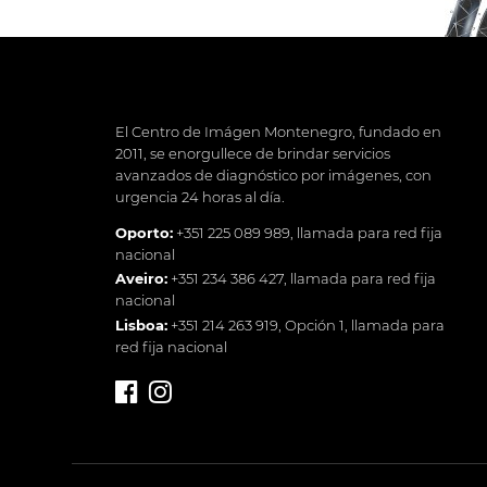
El Centro de Imágen Montenegro, fundado en
2011, se enorgullece de brindar servicios
avanzados de diagnóstico por imágenes, con
urgencia 24 horas al día.
Oporto:
+351 225 089 989
, llamada para red fija
nacional
Aveiro:
+351 234 386 427
, llamada para red fija
nacional
Lisboa:
+351 214 263 919
, Opción 1, llamada para
red fija nacional