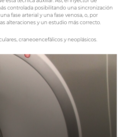
esta técnica auxiliar. Así, el inyector de
ás controlada posibilitando una sincronización
a fase arterial y una fase venosa, o, por
las alteraciones y un estudio más correcto.
culares, craneoencefálicos y neoplásicos.