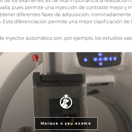
de los exámenes, es de vital importancia la realización de 
alía, pues permite una inyección de contraste mejor y m
btener diferentes fases de adquisición, nominadamente un
. Esta diferenciación permite una mejor clasificación de 
de inyector automático son, por ejemplo, los estudios vas
Marque o seu exame