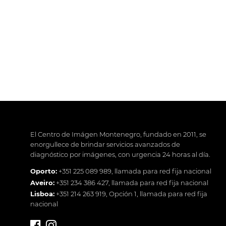
El Centro de Imágen Montenegro, fundado en 2011, se
enorgullece de brindar servicios avanzados de
diagnóstico por imágenes, con urgencia 24 horas al día.
Oporto:
+351 225 089 989
, llamada para red fija nacional
Aveiro:
+351 234 386 427
, llamada para red fija nacional
Lisboa:
+351 214 263 919
, Opción 1, llamada para red fija
nacional